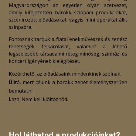
Magyarországon az egyetlen olyan szervezet,
amely kifejezetten barokk színpadi produkciókat,
szcenírozott előadásokat, vagyis mini operákat állít
színpadra.
Fontosnak tartjuk a fiatal énekművészek és zenész
tehetségek felkarolását, valamint a lehető
legszélesebb társadalmi réteg minőségi színházi és
koncert igényének kielégítését.
K
özérthető, az előadásaink mindenkinek szólnak.
Ú
jító, mert célunk a barokk zenét éleményszerűen
bemutatni.
L
aza. Nem kell kiöltöznöd.
Hol láthatod a produkcióinkat?